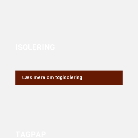
ISOLERING​
Læs mere om tagisolering
TAGPAP​