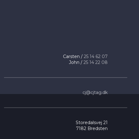
​Carsten /
25 14 ​62 07
​ John /
25 14 22 08
cj@cjtag.dk
Storedalsvej 21
7182 Bredsten