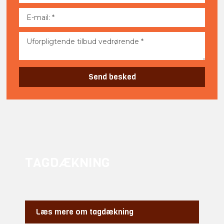
TAGDÆKNING​
Læs mere om tagdækning​