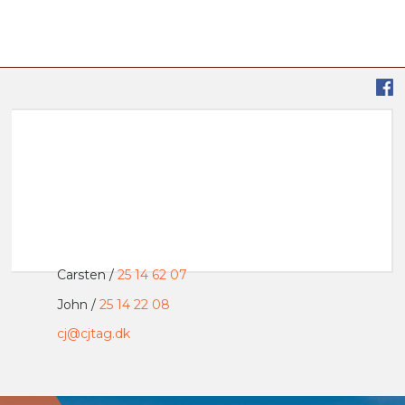
​Carsten /
25 14 ​62 07
John /
25 14 22 08
cj@cjtag.dk