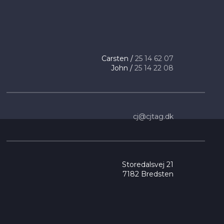
​Carsten /
25 14 ​62 07
​ John /
25 14 22 08
cj@cjtag.dk
Storedalsvej 21
7182 Bredsten