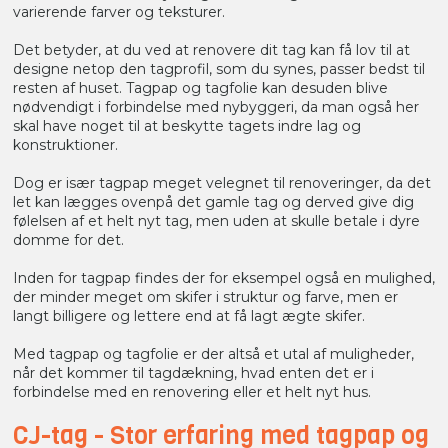
varierende farver og teksturer.
Det betyder, at du ved at renovere dit tag kan få lov til at
designe netop den tagprofil, som du synes, passer bedst til
resten af huset. Tagpap og tagfolie kan desuden blive
nødvendigt i forbindelse med nybyggeri, da man også her
skal have noget til at beskytte tagets indre lag og
konstruktioner.
Dog er især tagpap meget velegnet til renoveringer, da det
let kan lægges ovenpå det gamle tag og derved give dig
følelsen af et helt nyt tag, men uden at skulle betale i dyre
domme for det.
Inden for tagpap findes der for eksempel også en mulighed,
der minder meget om skifer i struktur og farve, men er
langt billigere og lettere end at få lagt ægte skifer.
Med tagpap og tagfolie er der altså et utal af muligheder,
når det kommer til tagdækning, hvad enten det er i
forbindelse med en renovering eller et helt nyt hus.
CJ-tag - Stor erfaring med tagpap og