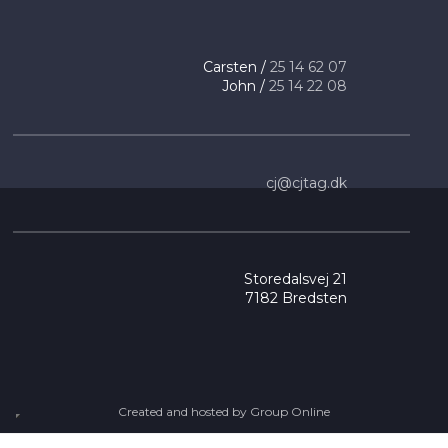
​Carsten /
25 14 ​62 07
​ John /
25 14 22 08
cj@cjtag.dk
Storedalsvej 21
7182 Bredsten
Created and hosted by Group Online