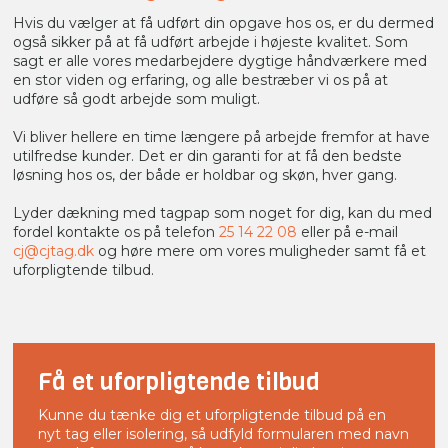
Hvis du vælger at få udført din opgave hos os, er du dermed
også sikker på at få udført arbejde i højeste kvalitet. Som
sagt er alle vores medarbejdere dygtige håndværkere med
en stor viden og erfaring, og alle bestræber vi os på at
udføre så godt arbejde som muligt.
Vi bliver hellere en time længere på arbejde fremfor at have
utilfredse kunder. Det er din garanti for at få den bedste
løsning hos os, der både er holdbar og skøn, hver gang.
Lyder dækning med tagpap som noget for dig, kan du med
fordel kontakte os på telefon
25 14 22 08
eller på e-mail
cj@cjtag.dk
og høre mere om vores muligheder samt få et
uforpligtende tilbud.​
Få et uforpligtende tilbud
Kunne du tænke dig et uforpligtende tilbud på en
nyt tag eller isolering, så udfyld formularen med navn